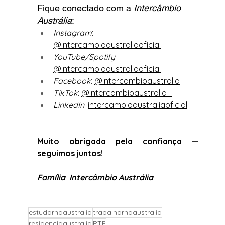
Fique conectado com a 
Intercâmbio 
Austrália
:
Instagram
: 
@intercambioaustraliaoficial
YouTube/Spotify
: 
@intercambioaustraliaoficial
Facebook
: 
@intercambioaustralia
TikTok
: 
@intercambioaustralia_
LinkedIn
: 
intercambioaustraliaoficial
Muito obrigada pela confiança — 
seguimos juntos!
Família  Intercâmbio Austrália
estudarnaaustralia
trabalharnaaustralia
residenciaaustralia
PTE