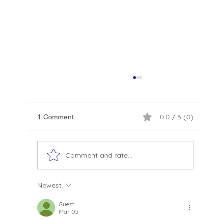
0.0 / 5 (0)
1 Comment
Comment and rate...
Newest
A Construção Civil pode fazer de você o
próximo residente da Austrália - Workshop
Guest
day
Mar 05