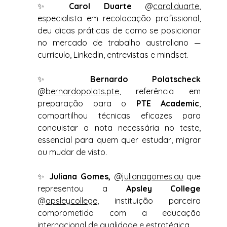
✨ 
Carol Duarte
 @
carol.duarte
, 
especialista em recolocação profissional, 
deu dicas práticas de como se posicionar 
no mercado de trabalho australiano — 
currículo, LinkedIn, entrevistas e mindset.
✨ 
Bernardo Polatscheck
@
bernardopolats.pte
, referência em 
preparação para o 
PTE Academic
, 
compartilhou técnicas eficazes para 
conquistar a nota necessária no teste, 
essencial para quem quer estudar, migrar 
ou mudar de visto. 
✨ 
Juliana Gomes,
 @
julianagomes.au
 que 
representou a 
Apsley College
@
apsleycollege
, instituição parceira 
comprometida com a educação 
internacional de qualidade e estratégica. 