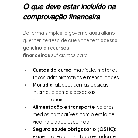
O que deve estar incluído na 
comprovação financeira
De forma simples, o governo australiano 
quer ter certeza de que você tem 
acesso 
genuíno a recursos 
financeiros
 suficientes para:
Custos do curso
: matrícula, material, 
taxas administrativas e mensalidades.
Moradia
: aluguel, contas básicas, 
internet e demais despesas 
habitacionais.
Alimentação e transporte
: valores 
médios compatíveis com o estilo de 
vida na cidade escolhida.
Seguro saúde obrigatório (OSHC)
: 
exigência legal para todo estudante 