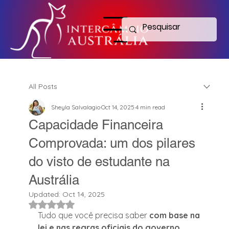
Menu
All Posts
Sheyla Salvalagio
Oct 14, 2025
4 min read
Capacidade Financeira
Comprovada: um dos pilares
do visto de estudante na
Austrália
Updated:
Oct 14, 2025
Rated NaN out of 5 stars.
Tudo que você precisa saber 
com base na 
lei e nas regras oficiais do governo 