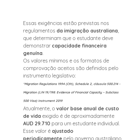
Essas exigências estão previstas nos 
regulamentos
 da imigração australiana
, 
que determinam que o estudante deve 
demonstrar 
capacidade financeira 
genuína
.
Os valores mínimos e os formatos de 
comprovação aceitos são definidos pelo 
instrumento legislativo: 
*Migration Regulations 1994 (Cth), Schedule 2, cláusula 500.214 - 
Migration (LIN 19/198: Evidence of Financial Capacity – Subclass 
500 Visa) Instrument 2019
Atualmente, o 
valor base anual de custo 
de vida
 exigido é de aproximadamente 
AUD 29.710
 para um estudante individual. 
Esse valor é 
ajustado 
periodicamente
 pelo governo australiano 