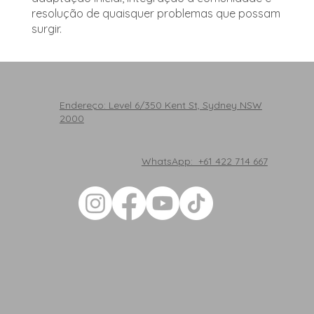
resolução de quaisquer problemas que possam
surgir.
Endereço: Level 6/350 Kent St, Sydney NSW
2000
WhatsApp: +61 422 714 667